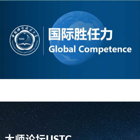
大师论坛USTC