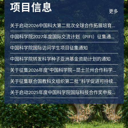
项目信息
更多
关于启动2026中国科大第二批次全球合作拓展培育基金-面上科研合作探索项目的通知
中国科学院2027年度国际交流计划（PIFI）征集通知（全年征集）
中国科学院国际访问学生项目征集通知
中国科学院转发科学种子亚洲基金资助计划的通知
关于征集2026年度“中国科学院—昆士兰州合作科学基金项目”的通知
关于征集联合国教科文组织第二批 “科学促进可持续发展国际十年” 项目建议书的通知
关于启动2025年度中国科学院国际科技合作奖申报工作的通知