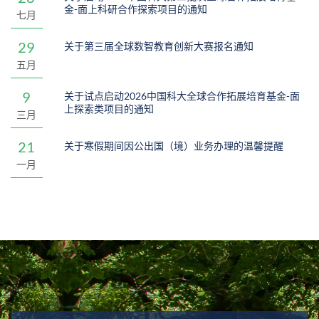
金-面上科研合作探索项目的通知
七月
29
关于第三届全球数智教育创新大赛报名通知
五月
9
关于试点启动2026中国科大全球合作拓展培育基金-面
上探索类项目的通知
三月
21
关于寒假期间因公出国（境）业务办理的温馨提醒
一月