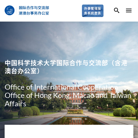
中国科学技术大学国际合作与
交流部（含港
澳台办公室）
Office of International Cooperation
Office of Hong Kong, Macao and Taiwan
Affairs